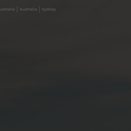
ustralia
Australia
Sydney