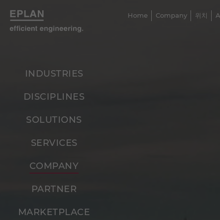
Home
Company
위치
A
INDUSTRIES
DISCIPLINES
SOLUTIONS
SERVICES
COMPANY
PARTNER
MARKETPLACE