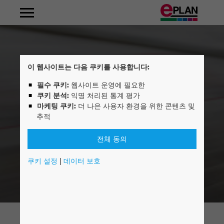
기계 및 플랜트 건설
밸류 체인
분산형 에너지 시스템
자동화 기술
EPLAN Platform
Fluid Power Engineering
Frequently Asked Questions
컨설팅
EPLAN Certified Engineer
회사소개
회사 개요
EPLAN 알아보기
Albania
판넬 설계 및 조립
그리드 운영자
전기 엔지니어링
EPLAN Electric P8
컨설팅 포트폴리오
EPLAN Electric P8 Basic Training
경영이사회
채용 및 커리어
인턴십
이 웹사이트는 다음 쿠키를 사용합니다:
Argentina
필수 쿠키:
웹사이트 운영에 필요한
부품 제조업체
유체 동력 엔지니어링
EPLAN Pro Panel
EPLAN 정규교육
Innovations
쿠키 분석:
익명 처리된 통계 평가
Australia
마케팅 쿠키:
더 나은 사용자 환경을 위한 콘텐츠 및
자동차
와이어 하네스
EPLAN Smart Production
EPLAN 개발 솔루션
뉴스
추적
Austria
식음료
공정 엔지니어링
EPLAN Preplanning
온라인 기술지원
보도자료
전체 동의
Belgium
쿠키 설정
|
데이터 보호
공정 산업
EI&C 엔지니어링
EPLAN Engineering Configuration
다운로드
이벤트
Bosnien-Herzegovina
에너지
서비스 및 유지보수
EPLAN Cable proD
EPLAN Experience
Friedhelm Loh Group
Brazil
해양 (조선 및 항만)
건물 자동화
EPLAN Harness proD
위치