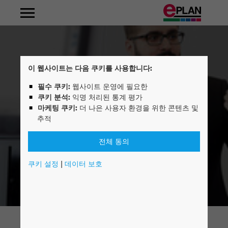
기계 및 플랜트 건설
밸류 체인
분산형 에너지 시스템
자동화 기술
EPLAN Platform
Fluid Power Engineering
Frequently Asked Questions
컨설팅
EPLAN Certified Engineer
회사소개
회사 개요
EPLAN 알아보기
Albania
판넬 설계 및 조립
그리드 운영자
전기 엔지니어링
EPLAN Electric P8
컨설팅 포트폴리오
EPLAN Electric P8 Basic Training
경영이사회
채용 및 커리어
인턴십
Argentina
이 웹사이트는 다음 쿠키를 사용합니다:
필수 쿠키:
웹사이트 운영에 필요한
부품 제조업체
유체 동력 엔지니어링
EPLAN Pro Panel
EPLAN 정규교육
Innovations
Australia
쿠키 분석:
익명 처리된 통계 평가
마케팅 쿠키:
더 나은 사용자 환경을 위한 콘텐츠 및
자동차
와이어 하네스
EPLAN Smart Production
EPLAN 개발 솔루션
뉴스
Austria
추적
식음료
공정 엔지니어링
EPLAN Preplanning
온라인 기술지원
보도자료
전체 동의
Belgium
쿠키 설정
|
데이터 보호
공정 산업
EI&C 엔지니어링
EPLAN Engineering Configuration
다운로드
이벤트
Bosnien-Herzegovina
에너지
서비스 및 유지보수
EPLAN Cable proD
EPLAN Experience
Friedhelm Loh Group
Brazil
해양 (조선 및 항만)
건물 자동화
EPLAN Harness proD
위치
Brunei