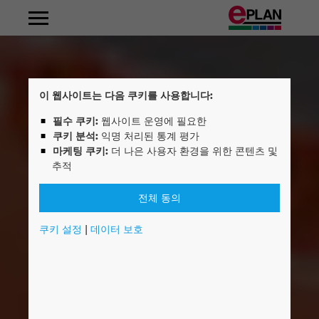
기계 및 플랜트 건설
밸류 체인
분산형 에너지 시스템
자동화 기술
EPLAN Platform
Fluid Power Engineering
Frequently Asked Questions
컨설팅
EPLAN Certified Engineer
회사소개
회사 개요
EPLAN 알아보기
Albania
판넬 설계 및 조립
그리드 운영자
전기 엔지니어링
EPLAN Electric P8
컨설팅 포트폴리오
EPLAN Electric P8 Basic Training
경영이사회
채용 및 커리어
인턴십
이 웹사이트는 다음 쿠키를 사용합니다:
Argentina
필수 쿠키:
웹사이트 운영에 필요한
부품 제조업체
유체 동력 엔지니어링
EPLAN Pro Panel
EPLAN 정규교육
Innovations
쿠키 분석:
익명 처리된 통계 평가
Australia
마케팅 쿠키:
더 나은 사용자 환경을 위한 콘텐츠 및
자동차
와이어 하네스
EPLAN Smart Production
EPLAN 개발 솔루션
뉴스
추적
Austria
식음료
공정 엔지니어링
EPLAN Preplanning
온라인 기술지원
보도자료
전체 동의
Belgium
쿠키 설정
|
데이터 보호
공정 산업
EI&C 엔지니어링
EPLAN Engineering Configuration
다운로드
이벤트
Bosnien-Herzegovina
에너지
서비스 및 유지보수
EPLAN Cable proD
EPLAN Experience
Friedhelm Loh Group
Brazil
해양 (조선 및 항만)
건물 자동화
EPLAN Harness proD
위치