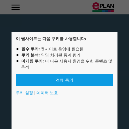
기계 및 플랜트 건설
밸류 체인
분산형 에너지 시스템
자동화 기술
EPLAN Platform
Fluid Power Engineering
Frequently Asked Questions
컨설팅
EPLAN Certified Engineer
회사소개
회사 개요
EPLAN 알아보기
Albania
판넬 설계 및 조립
그리드 운영자
전기 엔지니어링
EPLAN Electric P8
컨설팅 포트폴리오
EPLAN Electric P8 Basic Training
경영이사회
채용 및 커리어
인턴십
이 웹사이트는 다음 쿠키를 사용합니다:
Argentina
필수 쿠키:
웹사이트 운영에 필요한
부품 제조업체
유체 동력 엔지니어링
EPLAN Pro Panel
EPLAN 정규교육
Innovations
쿠키 분석:
익명 처리된 통계 평가
Australia
마케팅 쿠키:
더 나은 사용자 환경을 위한 콘텐츠 및
자동차
와이어 하네스
EPLAN Smart Production
EPLAN 개발 솔루션
뉴스
추적
Austria
식음료
공정 엔지니어링
EPLAN Preplanning
온라인 기술지원
보도자료
전체 동의
Belgium
쿠키 설정
|
데이터 보호
공정 산업
EI&C 엔지니어링
EPLAN Engineering Configuration
다운로드
이벤트
Bosnien-Herzegovina
에너지
서비스 및 유지보수
EPLAN Cable proD
EPLAN Experience
Friedhelm Loh Group
Brazil
해양 (조선 및 항만)
건물 자동화
EPLAN Harness proD
위치