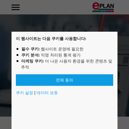
기계 및 플랜트 건설
밸류 체인
분산형 에너지 시스템
자동화 기술
EPLAN Platform
Fluid Power Engineering
Frequently Asked Questions
컨설팅
EPLAN Certified Engineer
회사소개
회사 개요
EPLAN 알아보기
Albania
판넬 설계 및 조립
그리드 운영자
전기 엔지니어링
EPLAN Electric P8
컨설팅 포트폴리오
EPLAN Electric P8 Basic Training
경영이사회
채용 및 커리어
인턴십
이 웹사이트는 다음 쿠키를 사용합니다:
Argentina
필수 쿠키:
웹사이트 운영에 필요한
부품 제조업체
유체 동력 엔지니어링
EPLAN Pro Panel
EPLAN 정규교육
Innovations
쿠키 분석:
익명 처리된 통계 평가
Australia
마케팅 쿠키:
더 나은 사용자 환경을 위한 콘텐츠 및
자동차
와이어 하네스
EPLAN Smart Production
EPLAN 개발 솔루션
뉴스
추적
Austria
식음료
공정 엔지니어링
EPLAN Preplanning
온라인 기술지원
보도자료
전체 동의
Belgium
쿠키 설정
|
데이터 보호
공정 산업
EI&C 엔지니어링
EPLAN Engineering Configuration
다운로드
이벤트
Bosnien-Herzegovina
에너지
서비스 및 유지보수
EPLAN Cable proD
EPLAN Experience
Friedhelm Loh Group
Brazil
해양 (조선 및 항만)
건물 자동화
EPLAN Harness proD
위치