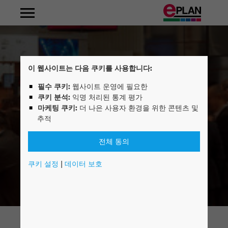
기계 및 플랜트 건설
밸류 체인
분산형 에너지 시스템
자동화 기술
EPLAN Platform
Fluid Power Engineering
Frequently Asked Questions
컨설팅
EPLAN Certified Engineer
회사소개
회사 개요
EPLAN 알아보기
Albania
판넬 설계 및 조립
그리드 운영자
전기 엔지니어링
EPLAN Electric P8
컨설팅 포트폴리오
EPLAN Electric P8 Basic Training
경영이사회
채용 및 커리어
인턴십
이 웹사이트는 다음 쿠키를 사용합니다:
Argentina
필수 쿠키:
웹사이트 운영에 필요한
부품 제조업체
유체 동력 엔지니어링
EPLAN Pro Panel
EPLAN 정규교육
Innovations
쿠키 분석:
익명 처리된 통계 평가
Australia
마케팅 쿠키:
더 나은 사용자 환경을 위한 콘텐츠 및
자동차
와이어 하네스
EPLAN Smart Production
EPLAN 개발 솔루션
뉴스
추적
Austria
식음료
공정 엔지니어링
EPLAN Preplanning
온라인 기술지원
보도자료
전체 동의
Belgium
쿠키 설정
|
데이터 보호
공정 산업
EI&C 엔지니어링
EPLAN Engineering Configuration
다운로드
이벤트
Bosnien-Herzegovina
에너지
서비스 및 유지보수
EPLAN Cable proD
EPLAN Experience
Friedhelm Loh Group
Brazil
해양 (조선 및 항만)
건물 자동화
EPLAN Harness proD
위치