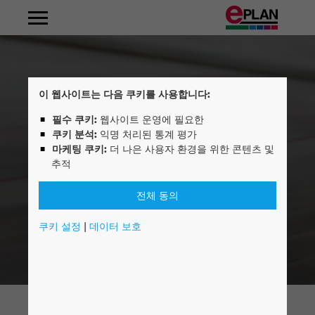
기계 및 플랜트 건설
밸류 체인
분산형 에너지 시스템
자동화 기술
EPLAN Platform
Fluid Power Engineering
Frequently Asked Questions
컨설팅
EPLAN Certified Engineer
회사소개
회사 개요
EPLAN 알아보기
Albania
판넬 설계 및 조립
그리드 운영자
전기 엔지니어링
EPLAN Electric P8
컨설팅 포트폴리오
EPLAN Electric P8 Basic Training
경영이사회
채용 및 커리어
인턴십
이 웹사이트는 다음 쿠키를 사용합니다:
Argentina
필수 쿠키:
웹사이트 운영에 필요한
부품 제조업체
유체 동력 엔지니어링
EPLAN Pro Panel
EPLAN 정규교육
Innovations
쿠키 분석:
익명 처리된 통계 평가
Australia
마케팅 쿠키:
더 나은 사용자 환경을 위한 콘텐츠 및
자동차
와이어 하네스
EPLAN Smart Production
EPLAN 개발 솔루션
뉴스
추적
Austria
식음료
공정 엔지니어링
EPLAN Preplanning
온라인 기술지원
보도자료
전체 동의
Belgium
쿠키 설정
|
데이터 보호
공정 산업
EI&C 엔지니어링
EPLAN Engineering Configuration
다운로드
이벤트
Bosnien-Herzegovina
에너지
서비스 및 유지보수
EPLAN Cable proD
EPLAN Experience
Friedhelm Loh Group
Brazil
해양 (조선 및 항만)
건물 자동화
EPLAN Harness proD
위치