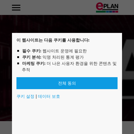
기계 및 플랜트 건설
밸류 체인
분산형 에너지 시스템
자동화 기술
EPLAN Platform
Fluid Power Engineering
Frequently Asked Questions
컨설팅
EPLAN Certified Engineer
회사소개
회사 개요
EPLAN 알아보기
Albania
판넬 설계 및 조립
그리드 운영자
전기 엔지니어링
EPLAN Electric P8
컨설팅 포트폴리오
EPLAN Electric P8 Basic Training
경영이사회
채용 및 커리어
인턴십
이 웹사이트는 다음 쿠키를 사용합니다:
Argentina
필수 쿠키:
웹사이트 운영에 필요한
부품 제조업체
유체 동력 엔지니어링
EPLAN Pro Panel
EPLAN 정규교육
Innovations
쿠키 분석:
익명 처리된 통계 평가
Australia
마케팅 쿠키:
더 나은 사용자 환경을 위한 콘텐츠 및
자동차
와이어 하네스
EPLAN Smart Production
EPLAN 개발 솔루션
뉴스
추적
Austria
식음료
공정 엔지니어링
EPLAN Preplanning
온라인 기술지원
보도자료
전체 동의
Belgium
쿠키 설정
|
데이터 보호
공정 산업
EI&C 엔지니어링
EPLAN Engineering Configuration
다운로드
이벤트
Bosnien-Herzegovina
에너지
서비스 및 유지보수
EPLAN Cable proD
EPLAN Experience
Friedhelm Loh Group
Brazil
해양 (조선 및 항만)
건물 자동화
EPLAN Harness proD
위치