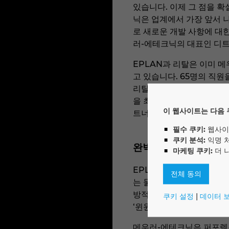
있습니다. 이제 그 점을 확
닉은 업계에서 가장 앞서 
로 새로운 개발 사항에 대
러-에테크닉의 대표인 디트
EPLAN과 리탈은 이미 
고 있습니다. 65명의 직원
리탈의 소프트웨어 및 하
을 최적화했으며, 새로운 작
이 웹사이트는 다음 
트너로서 활발하게 활동하
필수 쿠키:
웹사이
쿠키 분석:
익명 
완벽한 디지털 워크플
마케팅 쿠키:
더 
EPLAN의 전략 및 기업
전체 동의
는 물론 후속 모든 단계의
방적인 정보 교환은 파트너
쿠키 설정
|
데이터 
‘윈윈’입니다.”라고 덧붙였
메우러-에테크닉은 퍼포렉스