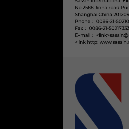
Sassin International El
No.2588 Jinhairoad P
Shanghai China 20120
Phone： 0086-21-50210
Fax： 0086-21-5021733
E–mail： <link>sassin@
<link http: www.sassi