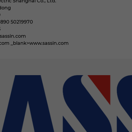
ectric Shanghai Co., Ltd.
udong
9
890 50219970
3
sassin.com
n.com _blank>www.sassin.com