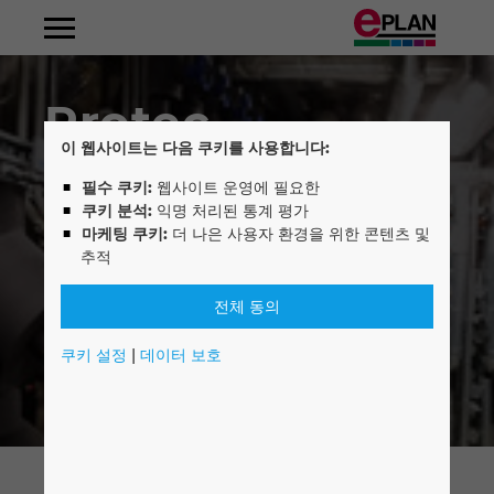
기계 및 플랜트 건설
밸류 체인
분산형 에너지 시스템
자동화 기술
EPLAN Platform
Fluid Power Engineering
Frequently Asked Questions
컨설팅
EPLAN Certified Engineer
회사소개
회사 개요
EPLAN 알아보기
Protec
Albania
판넬 설계 및 조립
그리드 운영자
전기 엔지니어링
EPLAN Electric P8
컨설팅 포트폴리오
EPLAN Electric P8 Basic Training
경영이사회
채용 및 커리어
인턴십
이 웹사이트는 다음 쿠키를 사용합니다:
Technologies
Argentina
필수 쿠키:
웹사이트 운영에 필요한
부품 제조업체
유체 동력 엔지니어링
EPLAN Pro Panel
EPLAN 정규교육
Innovations
쿠키 분석:
익명 처리된 통계 평가
효율성 향상을 위한
Australia
마케팅 쿠키:
더 나은 사용자 환경을 위한 콘텐츠 및
자동차
와이어 하네스
EPLAN Smart Production
EPLAN 개발 솔루션
뉴스
추적
Austria
코드
식음료
공정 엔지니어링
EPLAN Preplanning
온라인 기술지원
보도자료
전체 동의
Belgium
쿠키 설정
|
데이터 보호
공정 산업
EI&C 엔지니어링
EPLAN Engineering Configuration
다운로드
이벤트
Bosnien-Herzegovina
에너지
서비스 및 유지보수
EPLAN Cable proD
EPLAN Experience
Friedhelm Loh Group
Brazil
해양 (조선 및 항만)
건물 자동화
EPLAN Harness proD
위치