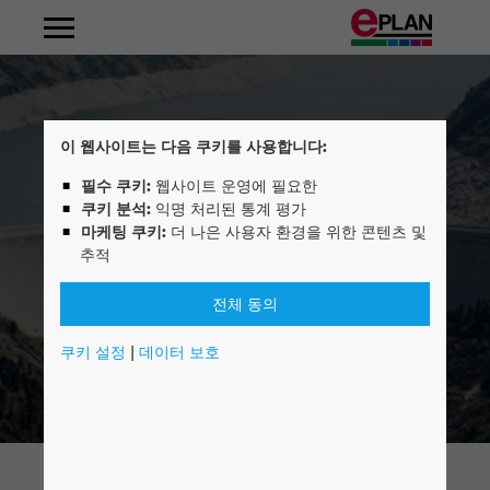
기계 및 플랜트 건설
밸류 체인
분산형 에너지 시스템
자동화 기술
EPLAN Platform
Fluid Power Engineering
Frequently Asked Questions
컨설팅
EPLAN Certified Engineer
회사소개
회사 개요
EPLAN 알아보기
Albania
판넬 설계 및 조립
그리드 운영자
전기 엔지니어링
EPLAN Electric P8
컨설팅 포트폴리오
EPLAN Electric P8 Basic Training
경영이사회
채용 및 커리어
인턴십
이 웹사이트는 다음 쿠키를 사용합니다:
프로세스 전체의 효
Argentina
필수 쿠키:
웹사이트 운영에 필요한
부품 제조업체
유체 동력 엔지니어링
EPLAN Pro Panel
EPLAN 정규교육
Innovations
쿠키 분석:
익명 처리된 통계 평가
율성
Australia
마케팅 쿠키:
더 나은 사용자 환경을 위한 콘텐츠 및
자동차
와이어 하네스
EPLAN Smart Production
EPLAN 개발 솔루션
뉴스
추적
Austria
식음료
공정 엔지니어링
EPLAN Preplanning
온라인 기술지원
보도자료
전체 동의
Belgium
쿠키 설정
|
데이터 보호
공정 산업
EI&C 엔지니어링
EPLAN Engineering Configuration
다운로드
이벤트
Bosnien-Herzegovina
에너지
서비스 및 유지보수
EPLAN Cable proD
EPLAN Experience
Friedhelm Loh Group
Brazil
해양 (조선 및 항만)
건물 자동화
EPLAN Harness proD
위치