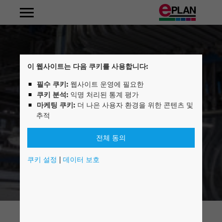
기계 및 플랜트 건설
밸류 체인
분산형 에너지 시스템
자동화 기술
EPLAN Platform
Fluid Power Engineering
Frequently Asked Questions
컨설팅
EPLAN Certified Engineer
회사소개
회사 개요
EPLAN 알아보기
Albania
판넬 설계 및 조립
그리드 운영자
전기 엔지니어링
EPLAN Electric P8
컨설팅 포트폴리오
EPLAN Electric P8 Basic Training
경영이사회
채용 및 커리어
인턴십
이 웹사이트는 다음 쿠키를 사용합니다:
Sto SE & Co.
Argentina
필수 쿠키:
웹사이트 운영에 필요한
부품 제조업체
유체 동력 엔지니어링
EPLAN Pro Panel
EPLAN 정규교육
Innovations
쿠키 분석:
익명 처리된 통계 평가
KGaA
Australia
마케팅 쿠키:
더 나은 사용자 환경을 위한 콘텐츠 및
자동차
와이어 하네스
EPLAN Smart Production
EPLAN 개발 솔루션
뉴스
추적
Austria
식음료
공정 엔지니어링
EPLAN Preplanning
온라인 기술지원
보도자료
전체 동의
Belgium
쿠키 설정
|
데이터 보호
공정 산업
EI&C 엔지니어링
EPLAN Engineering Configuration
다운로드
이벤트
Bosnien-Herzegovina
에너지
서비스 및 유지보수
EPLAN Cable proD
EPLAN Experience
Friedhelm Loh Group
Brazil
해양 (조선 및 항만)
건물 자동화
EPLAN Harness proD
위치