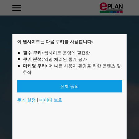
기계 및 플랜트 건설
밸류 체인
분산형 에너지 시스템
자동화 기술
EPLAN Platform
Fluid Power Engineering
Frequently Asked Questions
컨설팅
EPLAN Certified Engineer
회사소개
회사 개요
EPLAN 알아보기
Albania
판넬 설계 및 조립
그리드 운영자
전기 엔지니어링
EPLAN Electric P8
컨설팅 포트폴리오
EPLAN Electric P8 Basic Training
경영이사회
채용 및 커리어
인턴십
이 웹사이트는 다음 쿠키를 사용합니다:
Argentina
필수 쿠키:
웹사이트 운영에 필요한
부품 제조업체
유체 동력 엔지니어링
EPLAN Pro Panel
EPLAN 정규교육
Innovations
쿠키 분석:
익명 처리된 통계 평가
Australia
마케팅 쿠키:
더 나은 사용자 환경을 위한 콘텐츠 및
자동차
와이어 하네스
EPLAN Smart Production
EPLAN 개발 솔루션
뉴스
추적
Austria
식음료
공정 엔지니어링
EPLAN Preplanning
온라인 기술지원
보도자료
전체 동의
Belgium
쿠키 설정
|
데이터 보호
공정 산업
EI&C 엔지니어링
EPLAN Engineering Configuration
다운로드
이벤트
Bosnien-Herzegovina
에너지
서비스 및 유지보수
EPLAN Cable proD
EPLAN Experience
Friedhelm Loh Group
Brazil
해양 (조선 및 항만)
건물 자동화
EPLAN Harness proD
위치