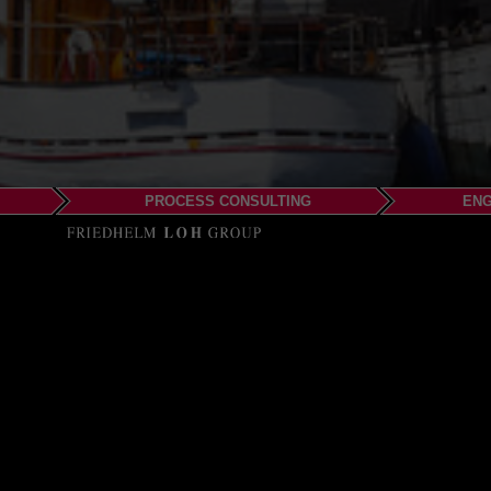
PROCESS CONSULTING
ENG
EPLAN AB
c/o RITTAL
Vallensbæk Company 
Delta Park 37