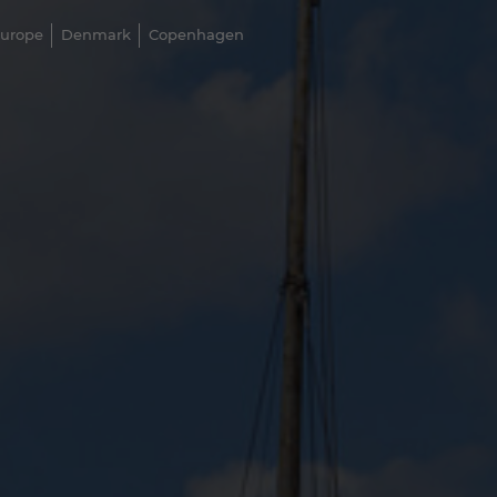
urope
Denmark
Copenhagen