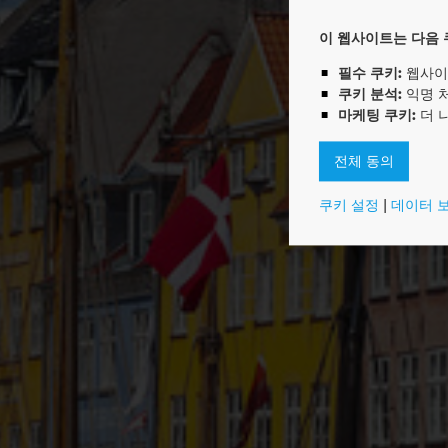
E
이 웹사이트는 다음 
필수 쿠키:
웹사이
쿠키 분석:
익명 
마케팅 쿠키:
더 
전체 동의
쿠키 설정
|
데이터 