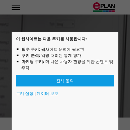
기계 및 플랜트 건설
밸류 체인
분산형 에너지 시스템
자동화 기술
EPLAN Platform
Fluid Power Engineering
Frequently Asked Questions
컨설팅
EPLAN Certified Engineer
회사소개
회사 개요
EPLAN 알아보기
Albania
판넬 설계 및 조립
그리드 운영자
전기 엔지니어링
EPLAN Electric P8
컨설팅 포트폴리오
EPLAN Electric P8 Basic Training
경영이사회
채용 및 커리어
인턴십
이 웹사이트는 다음 쿠키를 사용합니다:
Argentina
필수 쿠키:
웹사이트 운영에 필요한
부품 제조업체
유체 동력 엔지니어링
EPLAN Pro Panel
EPLAN 정규교육
Innovations
쿠키 분석:
익명 처리된 통계 평가
Australia
마케팅 쿠키:
더 나은 사용자 환경을 위한 콘텐츠 및
자동차
와이어 하네스
EPLAN Smart Production
EPLAN 개발 솔루션
뉴스
추적
Austria
식음료
공정 엔지니어링
EPLAN Preplanning
온라인 기술지원
보도자료
전체 동의
Belgium
쿠키 설정
|
데이터 보호
공정 산업
EI&C 엔지니어링
EPLAN Engineering Configuration
다운로드
이벤트
Bosnien-Herzegovina
에너지
서비스 및 유지보수
EPLAN Cable proD
EPLAN Experience
Friedhelm Loh Group
Brazil
해양 (조선 및 항만)
건물 자동화
EPLAN Harness proD
위치